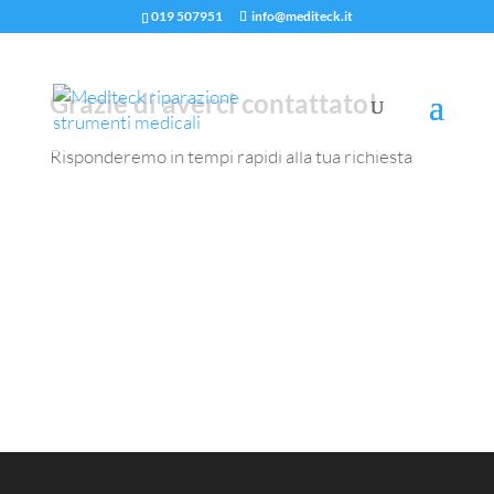
019 507951
info@mediteck.it
Grazie di averci contattato!
Risponderemo in tempi rapidi alla tua richiesta