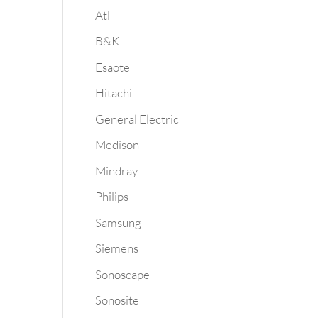
Atl
B&K
Esaote
Hitachi
General Electric
Medison
Mindray
Philips
Samsung
Siemens
Sonoscape
Sonosite