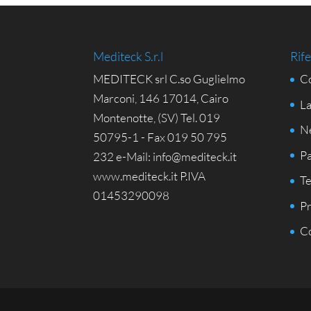
Mediteck S.r.l
Rife
MEDITECK srl C.so Guglielmo
Co
Marconi, 146 17014, Cairo
La
Montenotte, (SV) Tel. 019
N
50795-1 - Fax 019 50 795
Pa
232 e-Mail: info@mediteck.it
www.mediteck.it P.IVA
Te
01453290098
Pr
Co