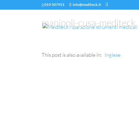
019 507951
info@mediteck.it
manipoli-cusa-mediteck
This post is also available in:
Inglese