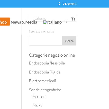
0 Elementi
Italiano
hop
News & Media
Cerca nel sito
Categorie negozio online
Endoscopia flessibile
Endoscopia Rigida
Elettromedicali
Sonde ecografiche
Acuson
Aloka