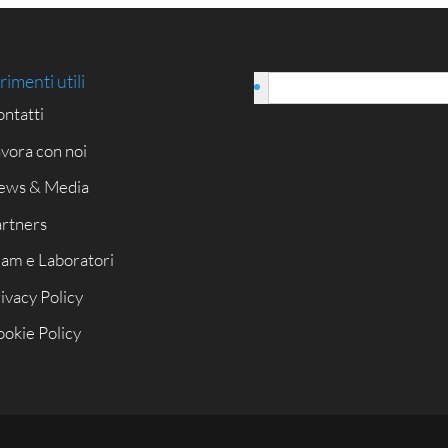
rimenti utili
Italiano
ntatti
vora con noi
ews & Media
rtners
am e Laboratori
ivacy Policy
okie Policy