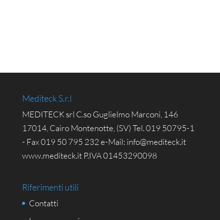
Mediteck S.r.l
MEDITECK srl C.so Guglielmo Marconi, 146
17014, Cairo Montenotte, (SV) Tel. 019 50795-1
- Fax 019 50 795 232 e-Mail: info@mediteck.it
www.mediteck.it P.IVA 01453290098
Riferimenti utili
Contatti