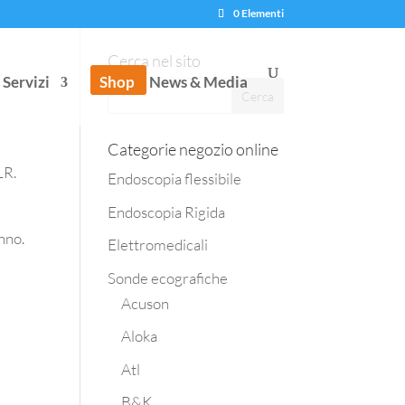
0 Elementi
Cerca nel sito
Servizi
Shop
News & Media
Categorie negozio online
LR.
Endoscopia flessibile
Endoscopia Rigida
nno.
Elettromedicali
Sonde ecografiche
Acuson
Aloka
Atl
B&K