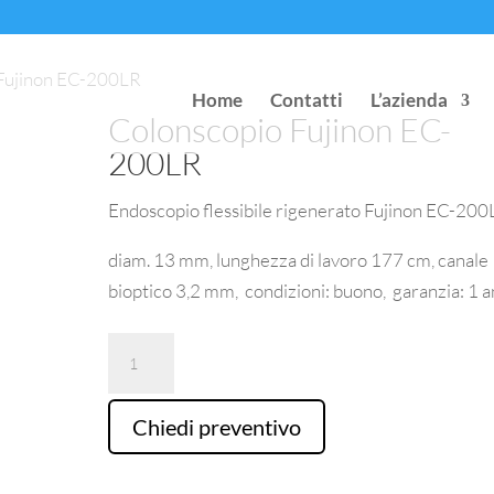
 Fujinon EC-200LR
Home
Contatti
L’azienda
Colonscopio Fujinon EC-
200LR
Endoscopio flessibile rigenerato Fujinon EC-200
diam. 13 mm, lunghezza di lavoro 177 cm, canale
bioptico 3,2 mm, condizioni: buono, garanzia: 1 a
Colonscopio
Fujinon
EC-
Chiedi preventivo
200LR
quantità