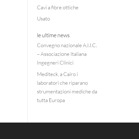
Cavi a fibre ottiche
Usato
le ultime news
Convegno nazionale A.I.I.C.
– Associazione Italiana
Ingegneri Clinici
Mediteck, a Cairo i
laboratori che riparano
strumentazioni mediche da
tutta Europa