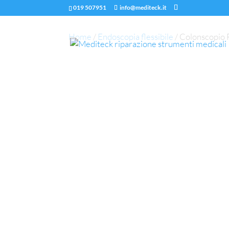
019 507951
info@mediteck.it
Home
/
Endoscopia flessibile
/ Colonscopio