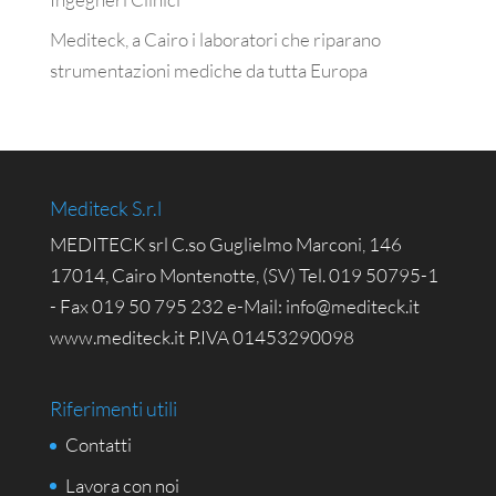
Mediteck, a Cairo i laboratori che riparano
strumentazioni mediche da tutta Europa
Mediteck S.r.l
MEDITECK srl C.so Guglielmo Marconi, 146
17014, Cairo Montenotte, (SV) Tel. 019 50795-1
- Fax 019 50 795 232 e-Mail: info@mediteck.it
www.mediteck.it P.IVA 01453290098
Riferimenti utili
Contatti
Lavora con noi