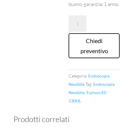
buono, garanzia: 1 anno.
Colonscopio
Fujinon
EC-
Chiedi
530HL
preventivo
quantità
Categoria:
Endoscopia
flessibile
Tag:
Endoscopia
flessibile
,
Fujinon EC-
530HL
Prodotti correlati