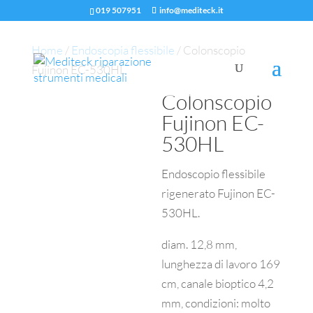
019 507951
info@mediteck.it
Home
/
Endoscopia flessibile
/ Colonscopio
Fujinon EC-530HL
Colonscopio
Fujinon EC-
530HL
Endoscopio flessibile
rigenerato Fujinon EC-
530HL.
diam. 12,8 mm,
lunghezza di lavoro 169
cm, canale bioptico 4,2
mm, condizioni: molto