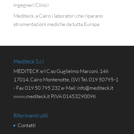
Ingegneri Clinici
Mediteck, a Cairo i laboratori che riparano
strumentazioni mediche da tutta Europa
Mediteck S.r.l
MEDITECK srl C.so Guglielmo Marconi, 146
17014, Cairo Montenotte, (SV) Tel. 019 50795-1
- Fax 019 50 795 232 e-Mail: info@mediteck.it
www.mediteck.it P.IVA 01453290098
Riferimenti utili
Contatti