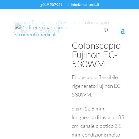
019 507951
info@mediteck.it
Home
/
Endoscopia flessibile
/ Colonscopio
Fujinon EC-530WM
Colonscopio
Fujinon EC-
530WM
Endoscopio flessibile
rigenerato Fujinon EC-
530WM.
diam. 12,8 mm,
lunghezza di lavoro 133
cm, canale bioptico 3,8
mm, condizioni: molto