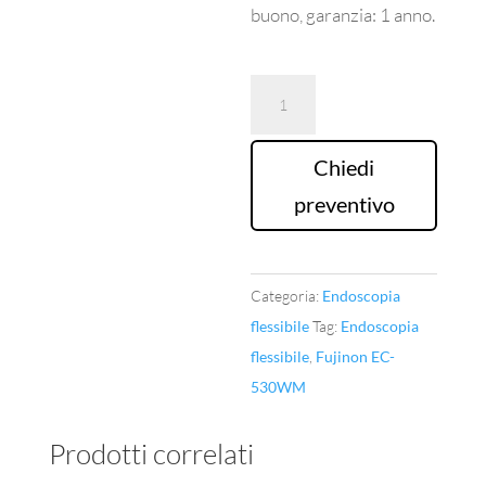
buono, garanzia: 1 anno.
Colonscopio
Fujinon
EC-
Chiedi
530WM
preventivo
quantità
Categoria:
Endoscopia
flessibile
Tag:
Endoscopia
flessibile
,
Fujinon EC-
530WM
Prodotti correlati