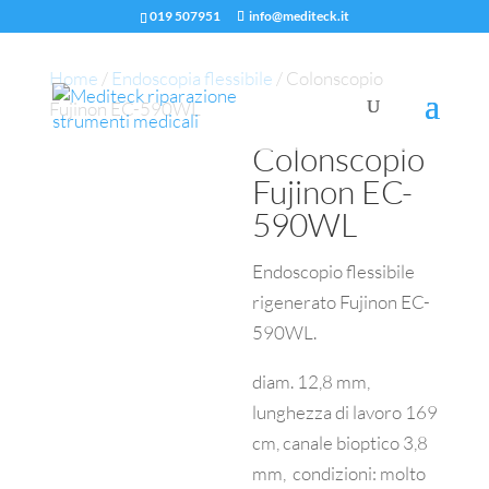
019 507951
info@mediteck.it
Home
/
Endoscopia flessibile
/ Colonscopio
Fujinon EC-590WL
Colonscopio
Fujinon EC-
590WL
Endoscopio flessibile
rigenerato Fujinon EC-
590WL.
diam. 12,8 mm,
lunghezza di lavoro 169
cm, canale bioptico 3,8
mm, condizioni: molto