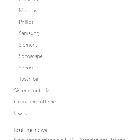
Mindray
Philips
Samsung
Siemens
Sonoscape
Sonosite
Toschiba
Sistemi motorizzati
Cavi a fibre ottiche
Usato
le ultime news
Convegno nazionale A.I.I.C. – Associazione Italiana