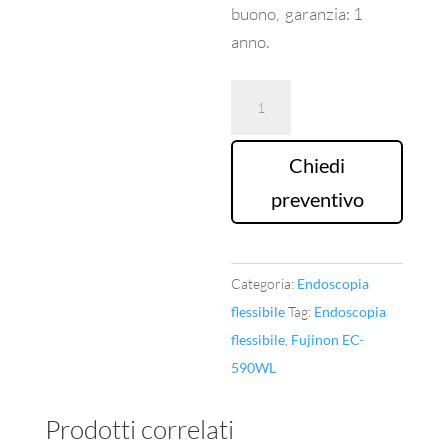
buono, garanzia: 1
anno.
Colonscopio
Fujinon
EC-
Chiedi
590WL
preventivo
quantità
Categoria:
Endoscopia
flessibile
Tag:
Endoscopia
flessibile
,
Fujinon EC-
590WL
Prodotti correlati