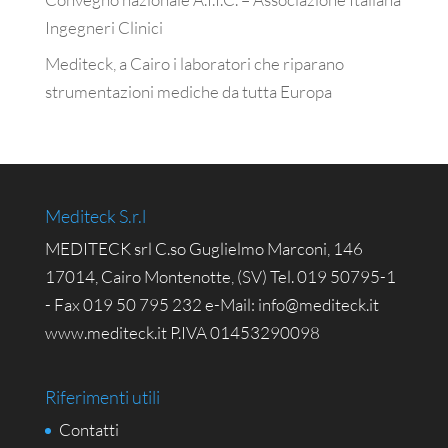
Ingegneri Clinici
Mediteck, a Cairo i laboratori che riparano
strumentazioni mediche da tutta Europa
Mediteck S.r.l
MEDITECK srl C.so Guglielmo Marconi, 146
17014, Cairo Montenotte, (SV) Tel. 019 50795-1
- Fax 019 50 795 232 e-Mail: info@mediteck.it
www.mediteck.it P.IVA 01453290098
Riferimenti utili
Contatti