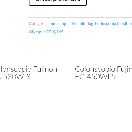
Q145I
quantità
Categoria:
Endoscopia flessibile
Tag:
Endoscopia flessibil
Olympus CF-Q145I
lonscopio Fujinon
Colonscopio Fuji
-530WI3
EC-450WL5