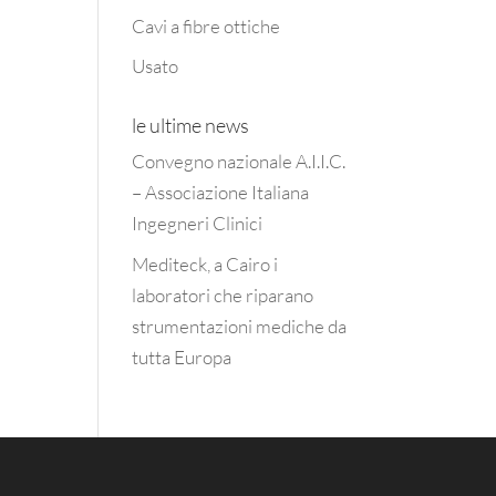
Cavi a fibre ottiche
Usato
le ultime news
Convegno nazionale A.I.I.C.
– Associazione Italiana
Ingegneri Clinici
Mediteck, a Cairo i
laboratori che riparano
strumentazioni mediche da
tutta Europa