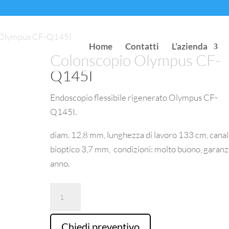
 Olympus CF-Q145I
Home
Contatti
L’azienda
Colonscopio Olympus CF-
Q145I
Endoscopio flessibile rigenerato Olympus CF-
Q145I.
diam. 12,8 mm, lunghezza di lavoro 133 cm, cana
bioptico 3,7 mm, condizioni: molto buono, garanzi
anno.
Colonscopio
Olympus
CF-
Chiedi preventivo