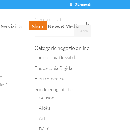
0 Elementi
Cerca nel sito
Servizi
Shop
News & Media
Categorie negozio online
Endoscopia flessibile
Endoscopia Rigida
le
Elettromedicali
a: 1
Sonde ecografiche
Acuson
Aloka
Atl
B&K