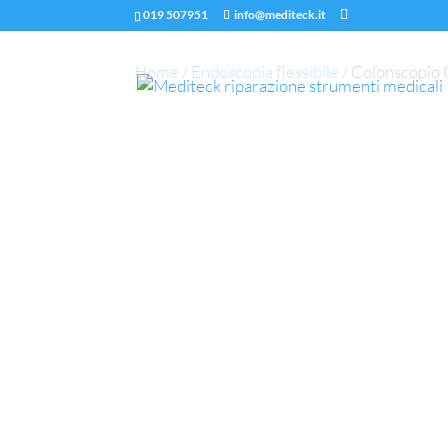
019 507951
info@mediteck.it
Home
/
Endoscopia flessibile
/ Colonscopio