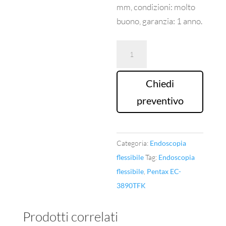
mm, condizioni: molto
buono, garanzia: 1 anno.
Colonscopio
Pentax
EC-
Chiedi
3890TFK
preventivo
quantità
Categoria:
Endoscopia
flessibile
Tag:
Endoscopia
flessibile
,
Pentax EC-
3890TFK
Prodotti correlati