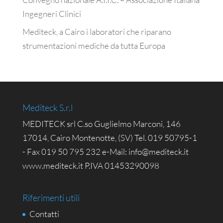
Ingegneri Clinici
Mediteck, a Cairo i laboratori che riparano
strumentazioni mediche da tutta Europa
Mediteck S.r.l
MEDITECK srl C.so Guglielmo Marconi, 146
17014, Cairo Montenotte, (SV) Tel. 019 50795-1
- Fax 019 50 795 232 e-Mail: info@mediteck.it
www.mediteck.it P.IVA 01453290098
Riferimenti utili
Contatti