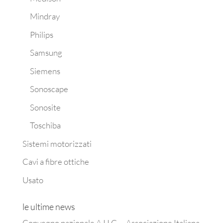
Mindray
Philips
Samsung
Siemens
Sonoscape
Sonosite
Toschiba
Sistemi motorizzati
Cavi a fibre ottiche
Usato
le ultime news
Convegno nazionale A.I.I.C. – Associazione Italiana