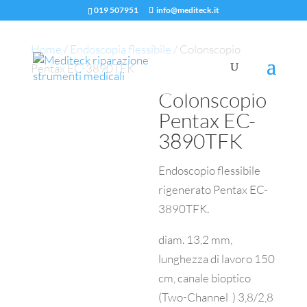
019 507951
info@mediteck.it
Home
/
Endoscopia flessibile
/ Colonscopio
Pentax EC-3890TFK
Colonscopio
Pentax EC-
3890TFK
Endoscopio flessibile
rigenerato Pentax EC-
3890TFK.
diam. 13,2 mm,
lunghezza di lavoro 150
cm, canale bioptico
(Two-Channel ) 3,8/2,8