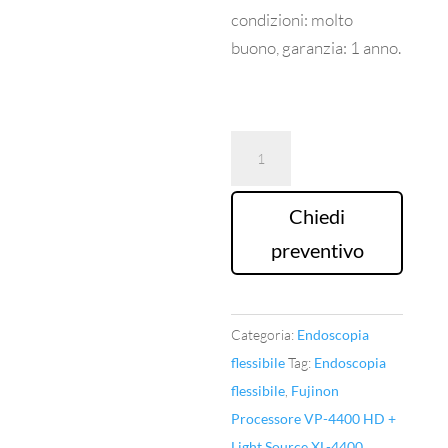
condizioni: molto
buono, garanzia: 1 anno.
Fujinon
Processore
VP-
Chiedi
4400
preventivo
HD
+
Light
Categoria:
Endoscopia
Source
flessibile
Tag:
Endoscopia
XL-
flessibile
,
Fujinon
4400
Processore VP-4400 HD +
quantità
Light Source XL-4400