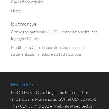
Cavi a fibre ottiche
Usato
le ultime news
Convegno nazionale A.I.I.C. – Associazione Italiana
Ingegneri Clinici
Mediteck, a Cairo i laboratori che riparano
strumentazioni mediche da tutta Europa
Mediteck S.r.l
MEDITECK srl C.so Guglielmo Marconi, 146
17014, Cairo Montenotte, (SV) Tel. 019 50795-1
- Fax 019 50 795 232 e-Mail: info@mediteck.it