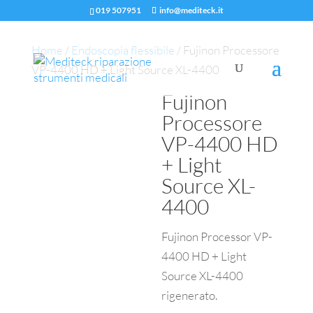
019 507951
info@mediteck.it
Home
/
Endoscopia flessibile
/ Fujinon Processore
VP-4400 HD + Light Source XL-4400
Fujinon
Processore
VP-4400 HD
+ Light
Source XL-
4400
Fujinon Processor VP-
4400 HD + Light
Source XL-4400
rigenerato.