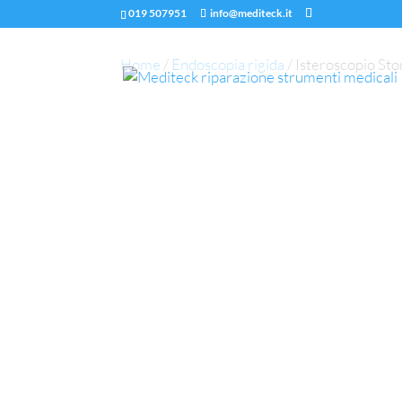
019 507951
info@mediteck.it
Home
/
Endoscopia rigida
/ Isteroscopio St