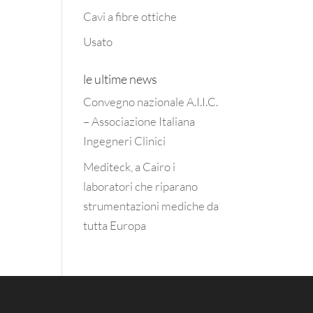
Cavi a fibre ottiche
Usato
le ultime news
Convegno nazionale A.I.I.C.
– Associazione Italiana
Ingegneri Clinici
Mediteck, a Cairo i
laboratori che riparano
strumentazioni mediche da
tutta Europa