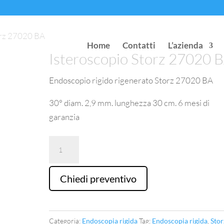
orz 27020 BA
Home
Contatti
L’azienda
Isteroscopio Storz 27020 
Endoscopio rigido rigenerato Storz 27020 BA
30° diam. 2,9 mm. lunghezza 30 cm. 6 mesi di
garanzia
Isteroscopio
Storz
27020
Chiedi preventivo
BA
quantità
Categoria:
Endoscopia rigida
Tag:
Endoscopia rigida
,
Stor