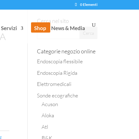
0 Elementi
Cerca nel sito
Servizi
Shop
News & Media
BA
Categorie negozio online
Endoscopia flessibile
Endoscopia Rigida
Elettromedicali
Sonde ecografiche
Acuson
Aloka
Atl
z
B&K