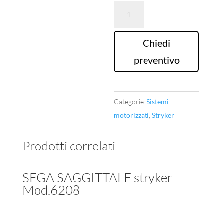
MANIPOLO
ROTANTE
SINGLE
Chiedi
TRIGGER
preventivo
stryker
Mod.6203
quantità
Categorie:
Sistemi
motorizzati
,
Stryker
Prodotti correlati
SEGA SAGGITTALE stryker
Mod.6208