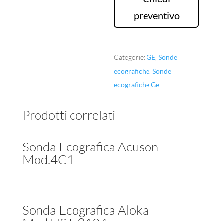
10L
preventivo
quantità
Categorie:
GE
,
Sonde
ecografiche
,
Sonde
ecografiche Ge
Prodotti correlati
Sonda Ecografica Acuson
Mod.4C1
Sonda Ecografica Aloka