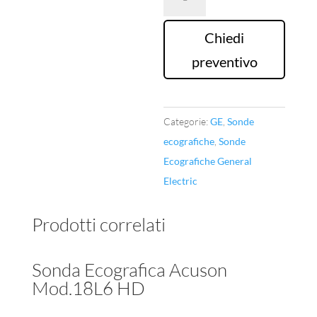
Ecografica
GE
Chiedi
Mod.8C
preventivo
quantità
Categorie:
GE
,
Sonde
ecografiche
,
Sonde
Ecografiche General
Electric
Prodotti correlati
Sonda Ecografica Acuson
Mod.18L6 HD