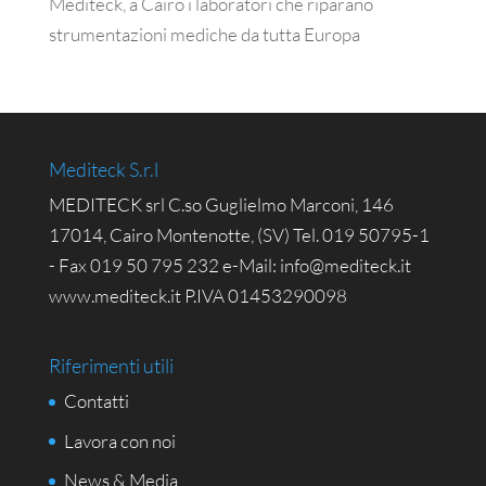
Mediteck, a Cairo i laboratori che riparano
strumentazioni mediche da tutta Europa
Mediteck S.r.l
MEDITECK srl C.so Guglielmo Marconi, 146
17014, Cairo Montenotte, (SV) Tel. 019 50795-1
- Fax 019 50 795 232 e-Mail: info@mediteck.it
www.mediteck.it P.IVA 01453290098
Riferimenti utili
Contatti
Lavora con noi
News & Media