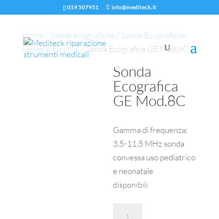
019 507951
info@mediteck.it
Home
/
Sonde ecografiche
/
Sonde Ecografiche
General Electric
/ Sonda Ecografica GE Mod.8C
Sonda
Ecografica
GE Mod.8C
Gamma di frequenza:
3.5-11.5 MHz sonda
convessa uso pediatrico
e neonatale
disponibili
Sonda