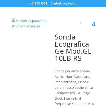
019 507951
info@mediteck.it
Home
/
Sonde ecografiche
/
Sonde Ecografiche
General Electric
/ Sonda Ecografica Ge Mod.GE 10LB-
RS
Sonda
Ecografica
Ge Mod.GE
10LB-RS
Sonda per array lineare.
Applicazioni: Vascolare,
Interventistica, Piccole
parti, muscoloscheletrica
Compatibilità: GE Logiq
Book Intervallo di
frequenza: 5.2 – 11.3 MHz