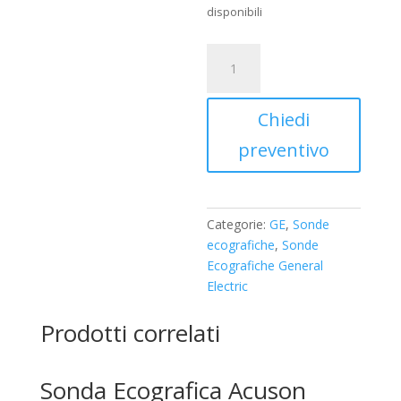
disponibili
Sonda
Ecografica
Ge
Mod.GE
Chiedi
10LB-
preventivo
RS
quantità
Categorie:
GE
,
Sonde
ecografiche
,
Sonde
Ecografiche General
Electric
Prodotti correlati
Sonda Ecografica Acuson