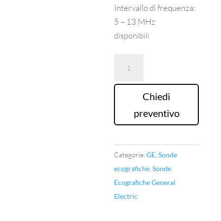
Intervallo di frequenza:
5 – 13 MHz
disponibili
Sonda
Ecografica
Ge
Chiedi
Mod.GE
preventivo
ML6-
15
quantità
Categorie:
GE
,
Sonde
ecografiche
,
Sonde
Ecografiche General
Electric