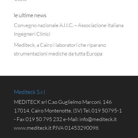
le ultime news
Convegno nazionale A.I.I.C. – Associazione Italiana
Ingegneri Clinici
Mediteck, a Cairo i laboratori che riparano
strumentazioni mediche da tutta Europa
Mediteck S.r.l
MEDITECK srl C.so Guglielmo Marconi, 146
17014, Cairo Montenotte, (SV) Tel. 019 50795-1
- Fax 019 50 795 232 e-Mail: info@mediteck.it
www.mediteck.it P.IVA 01453290098