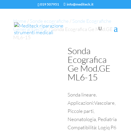
019 507951
info@mediteck.it
Home
/
Sonde ecografiche
/
Sonde Ecografiche
General Electric
/ Sonda Ecografica Ge Mod.GE
ML6-15
Sonda
Ecografica
Ge Mod.GE
ML6-15
Sonda lineare.
Applicazioni:Vascolare,
Piccole parti,
Neonatologia, Pediatria
Compatibilità: Logiq P6