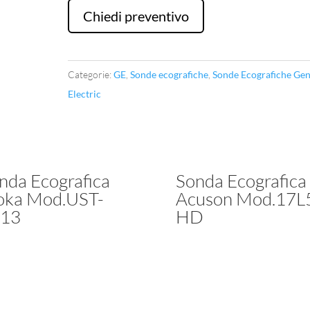
Ge
Chiedi preventivo
Mod.GE
RIC5-
9W-
Categorie:
GE
,
Sonde ecografiche
,
Sonde Ecografiche Gen
RS
Electric
3D-
4D
quantità
nda Ecografica
Sonda Ecografica
oka Mod.UST-
Acuson Mod.17L
13
HD