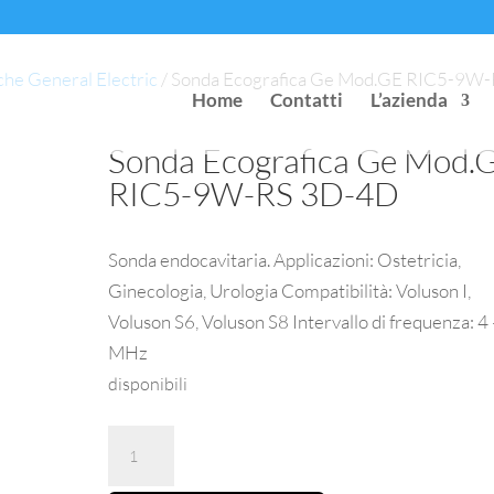
che General Electric
/ Sonda Ecografica Ge Mod.GE RIC5-9W
Home
Contatti
L’azienda
Sonda Ecografica Ge Mod.
RIC5-9W-RS 3D-4D
Sonda endocavitaria. Applicazioni: Ostetricia,
Ginecologia, Urologia Compatibilità: Voluson I,
Voluson S6, Voluson S8 Intervallo di frequenza: 4 
MHz
disponibili
Sonda
Ecografica