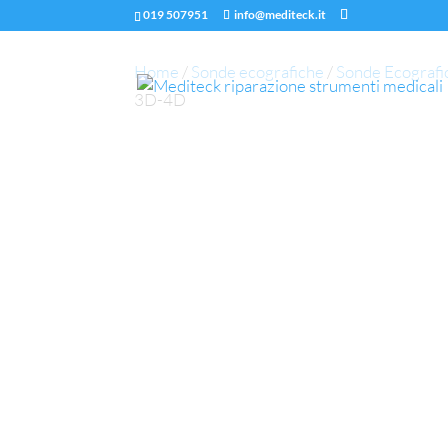
019 507951
info@mediteck.it
Home
/
Sonde ecografiche
/
Sonde Ecografi
3D-4D