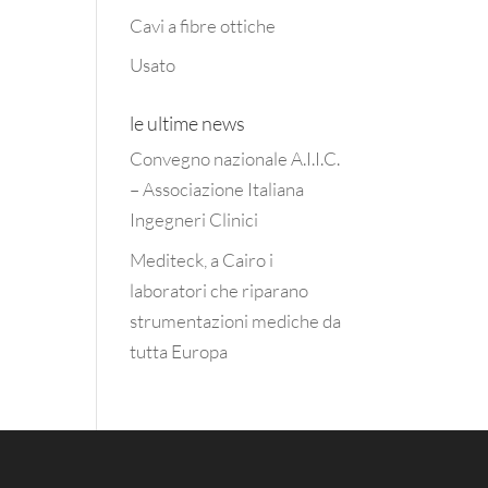
Cavi a fibre ottiche
Usato
le ultime news
Convegno nazionale A.I.I.C.
– Associazione Italiana
Ingegneri Clinici
Mediteck, a Cairo i
laboratori che riparano
strumentazioni mediche da
tutta Europa