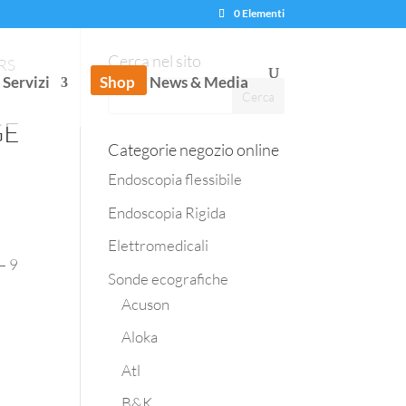
0 Elementi
Cerca nel sito
-RS
Servizi
Shop
News & Media
GE
Categorie negozio online
Endoscopia flessibile
Endoscopia Rigida
Elettromedicali
– 9
Sonde ecografiche
Acuson
Aloka
Atl
B&K