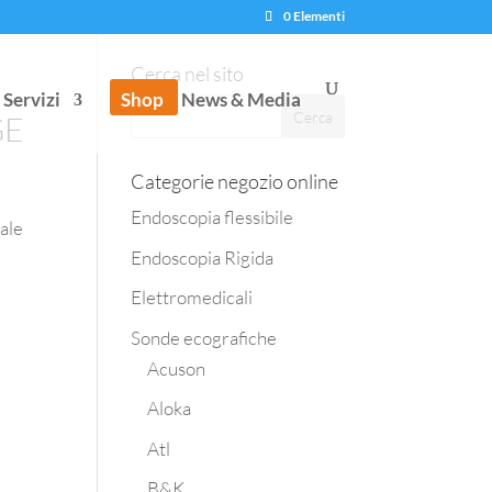
0 Elementi
Cerca nel sito
Servizi
Shop
News & Media
GE
Categorie negozio online
Endoscopia flessibile
nale
Endoscopia Rigida
Elettromedicali
Sonde ecografiche
Acuson
Aloka
Atl
B&K