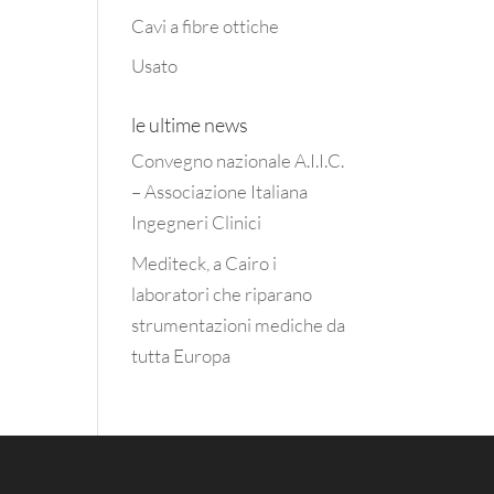
Cavi a fibre ottiche
Usato
le ultime news
Convegno nazionale A.I.I.C.
– Associazione Italiana
Ingegneri Clinici
Mediteck, a Cairo i
laboratori che riparano
strumentazioni mediche da
tutta Europa