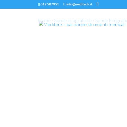
019 507951
info@mediteck.it
Home
/
Sonde ecografiche
/
Sonde Ecografi