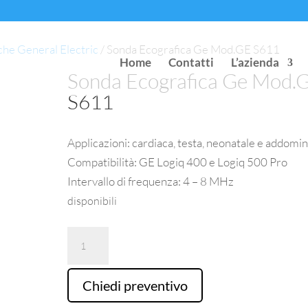
che General Electric
/ Sonda Ecografica Ge Mod.GE S611
Home
Contatti
L’azienda
Sonda Ecografica Ge Mod.
S611
Applicazioni: cardiaca, testa, neonatale e addomi
Compatibilità: GE Logiq 400 e Logiq 500 Pro
Intervallo di frequenza: 4 – 8 MHz
disponibili
Sonda
Ecografica
Ge
Chiedi preventivo
Mod.GE