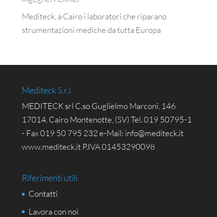
Mediteck, a Cairo i laboratori che riparano
strumentazioni mediche da tutta Europa
Mediteck S.r.l
MEDITECK srl C.so Guglielmo Marconi, 146
17014, Cairo Montenotte, (SV) Tel. 019 50795-1
- Fax 019 50 795 232 e-Mail: info@mediteck.it
www.mediteck.it P.IVA 01453290098
Riferimenti utili
Contatti
Lavora con noi