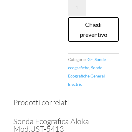
Sonda
Ecografica
GE
Chiedi
Mod.S4-
preventivo
10-
D
quantità
Categorie:
GE
,
Sonde
ecografiche
,
Sonde
Ecografiche General
Electric
Prodotti correlati
Sonda Ecografica Aloka
Mod.UST-5413