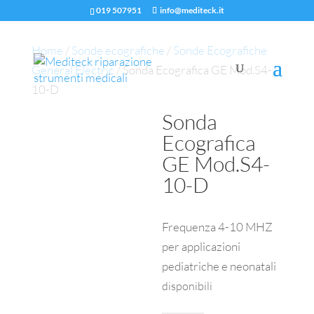
019 507951
info@mediteck.it
Home
/
Sonde ecografiche
/
Sonde Ecografiche
General Electric
/ Sonda Ecografica GE Mod.S4-
10-D
Sonda
Ecografica
GE Mod.S4-
10-D
Frequenza 4-10 MHZ
per applicazioni
pediatriche e neonatali
disponibili