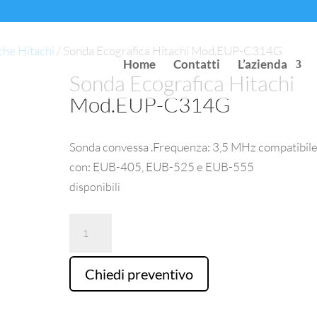
che Hitachi
/ Sonda Ecografica Hitachi Mod.EUP-C314G
Home
Contatti
L’azienda
Sonda Ecografica Hitachi
Mod.EUP-C314G
Sonda convessa .Frequenza: 3,5 MHz compatibil
con: EUB-405, EUB-525 e EUB-555
disponibili
Sonda
Ecografica
Hitachi
Chiedi preventivo
Mod.EUP-
C314G