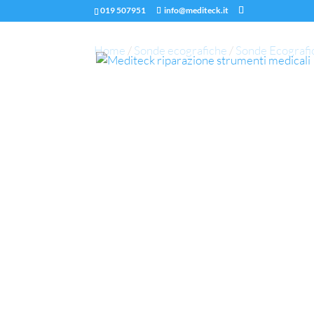
019 507951
info@mediteck.it
Home
/
Sonde ecografiche
/
Sonde Ecografi