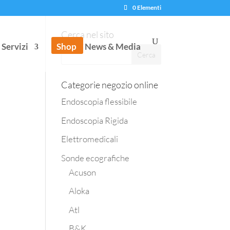
0 Elementi
Cerca nel sito
Servizi
Shop
News & Media
Categorie negozio online
Endoscopia flessibile
e
Endoscopia Rigida
Elettromedicali
Sonde ecografiche
Acuson
Aloka
Atl
B&K