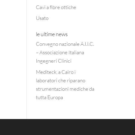
Cavi a fibre ottiche
Usato
le ultime news
Convegno nazionale A.I.I.C.
– Associazione Italiana
Ingegneri Clinici
Mediteck, a Cairo i
laboratori che riparano
strumentazioni mediche da
tutta Europa