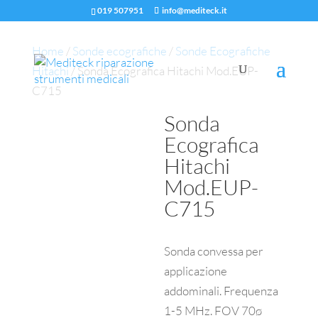
019 507951
info@mediteck.it
Home
/
Sonde ecografiche
/
Sonde Ecografiche
Hitachi
/ Sonda Ecografica Hitachi Mod.EUP-
C715
Sonda
Ecografica
Hitachi
Mod.EUP-
C715
Sonda convessa per
applicazione
addominali. Frequenza
1-5 MHz. FOV 70ø