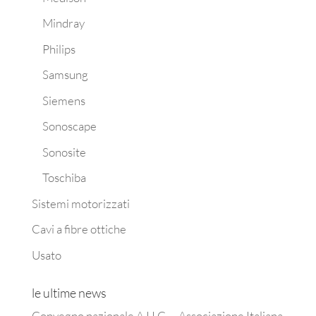
Mindray
Philips
Samsung
Siemens
Sonoscape
Sonosite
Toschiba
Sistemi motorizzati
Cavi a fibre ottiche
Usato
le ultime news
Convegno nazionale A.I.I.C. – Associazione Italiana