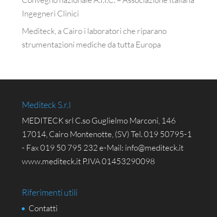
Ingegneri Clinici
Mediteck, a Cairo i laboratori che riparano
strumentazioni mediche da tutta Europa
Mediteck S.r.l
MEDITECK srl C.so Guglielmo Marconi, 146
17014, Cairo Montenotte, (SV) Tel. 019 50795-1
- Fax 019 50 795 232 e-Mail: info@mediteck.it
www.mediteck.it P.IVA 01453290098
Riferimenti utili
Contatti