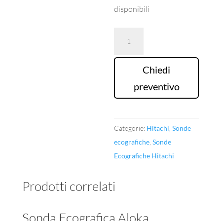
disponibili
Sonda
Ecografica
Hitachi
Chiedi
Mod.EUP-
preventivo
C715
quantità
Categorie:
Hitachi
,
Sonde
ecografiche
,
Sonde
Ecografiche Hitachi
Prodotti correlati
Sonda Ecografica Aloka