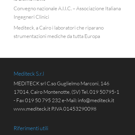
Convegno nazionale A.I.I.C. – Associazione Italiana
Ingegneri Clinici
Mediteck, a Cairo i laboratori che riparano
strumentazioni mediche da tutta Europa
Mediteck S.r.l
MEDITECK srl C.so Guglielmo Marconi, 146
17014, Cairo Montenotte, (SV) Tel. 019 50795-1
- Fax 019 50 795 232 e-Mail: info@mediteck.it
www.mediteck.it P.IVA 01453290098
Riferimenti utili