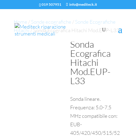
019 507951
info@mediteck.it
Home
/
Sonde ecografiche
/
Sonde Ecografiche
Hitachi
/ Sonda Ecografica Hitachi Mod.EUP-L33
Sonda
Ecografica
Hitachi
Mod.EUP-
L33
Sonda lineare.
Frequenza: 5.0-7,5
MHz compatibile con:
EUB-
405/420/450/515/52