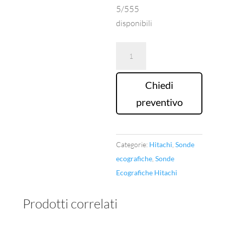
5/555
disponibili
Sonda
Ecografica
Hitachi
Chiedi
Mod.EUP-
preventivo
L33
quantità
Categorie:
Hitachi
,
Sonde
ecografiche
,
Sonde
Ecografiche Hitachi
Prodotti correlati