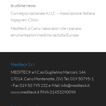
le ultime news
Convegno nazionale A.I.I.C. – Associazione Italiana
Ingegneri Clinici
Mediteck, a Cairo i laboratori che riparano
strumentazioni mediche da tutta Europa
Mediteck S.r.l
MEDITECK srl C.so Guglielmo Marconi, 146
17014, Cairo Montenotte, (SV) Tel. 019 50795-1
- Fax 019 50 795 232 e-Mail: info@mediteck.it
www.mediteck.it P.IVA 01453290098