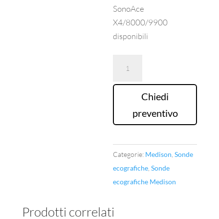
SonoAce
X4/8000/9900
disponibili
Sonda
Ecografica
Medison
Chiedi
Mod.EC4-
preventivo
9ES
quantità
Categorie:
Medison
,
Sonde
ecografiche
,
Sonde
ecografiche Medison
Prodotti correlati