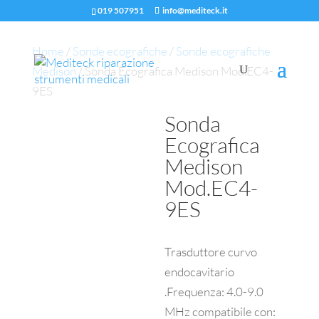
019 507951
info@mediteck.it
Home
/
Sonde ecografiche
/
Sonde ecografiche
Medison
/ Sonda Ecografica Medison Mod.EC4-
9ES
Sonda
Ecografica
Medison
Mod.EC4-
9ES
Trasduttore curvo
endocavitario
.Frequenza: 4.0-9.0
MHz compatibile con: