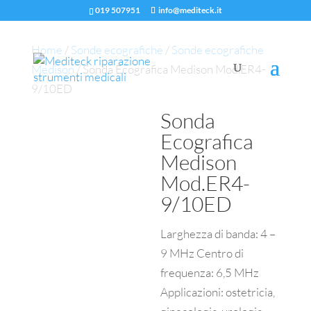
019 507951
info@mediteck.it
Home
/
Sonde ecografiche
/
Sonde ecografiche
Medison
/ Sonda Ecografica Medison Mod.ER4-
9/10ED
Sonda
Ecografica
Medison
Mod.ER4-
9/10ED
Larghezza di banda: 4 –
9 MHz Centro di
frequenza: 6,5 MHz
Applicazioni: ostetricia,