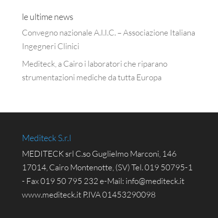
le ultime news
Convegno nazionale A.I.I.C. – Associazione Italiana
Ingegneri Clinici
Mediteck, a Cairo i laboratori che riparano
strumentazioni mediche da tutta Europa
Mediteck S.r.l
MEDITECK srl C.so Guglielmo Marconi, 146
17014, Cairo Montenotte, (SV) Tel. 019 50795-1
- Fax 019 50 795 232 e-Mail: info@mediteck.it
www.mediteck.it P.IVA 01453290098