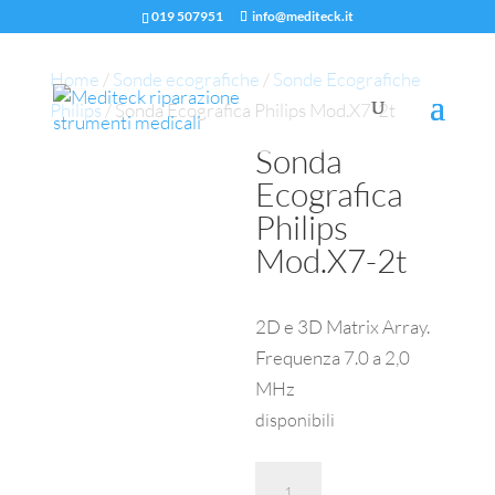
019 507951
info@mediteck.it
Home
/
Sonde ecografiche
/
Sonde Ecografiche
Philips
/ Sonda Ecografica Philips Mod.X7-2t
Sonda
Ecografica
Philips
Mod.X7-2t
2D e 3D Matrix Array.
Frequenza 7.0 a 2,0
MHz
disponibili
Sonda