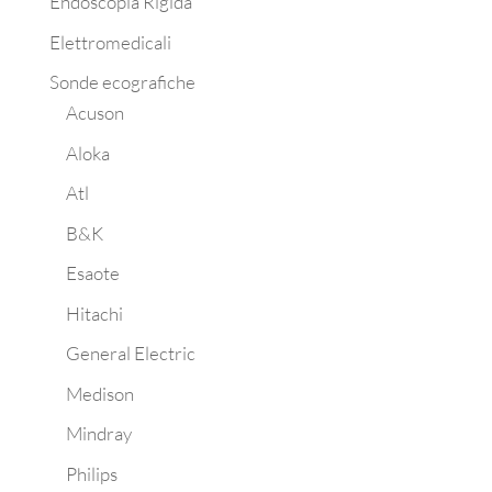
Endoscopia Rigida
Elettromedicali
Sonde ecografiche
Acuson
Aloka
Atl
B&K
Esaote
Hitachi
General Electric
Medison
Mindray
Philips