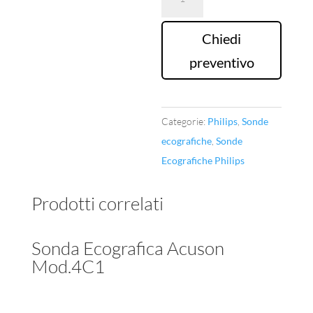
Ecografica
Philips
Chiedi
Mod.X7-
preventivo
2t
quantità
Categorie:
Philips
,
Sonde
ecografiche
,
Sonde
Ecografiche Philips
Prodotti correlati
Sonda Ecografica Acuson
Mod.4C1