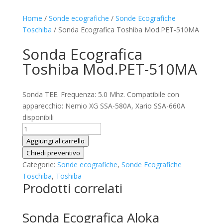
Home
/
Sonde ecografiche
/
Sonde Ecografiche
Toschiba
/ Sonda Ecografica Toshiba Mod.PET-510MA
Sonda Ecografica
Toshiba Mod.PET-510MA
Sonda TEE. Frequenza: 5.0 Mhz. Compatibile con
apparecchio: Nemio XG SSA-580A, Xario SSA-660A
disponibili
Sonda
Ecografica
Aggiungi al carrello
Toshiba
Chiedi preventivo
Mod.PET-
Categorie:
Sonde ecografiche
,
Sonde Ecografiche
510MA
Toschiba
,
Toshiba
Prodotti correlati
quantità
Sonda Ecografica Aloka