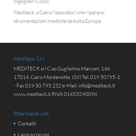
Ingegneri Clinici
Mediteck, a Cairo i laboratori che riparano
strumentazioni mediche da tutta Europa
Mediteck S.r.l
MEDITECK srl C.so Guglielmo Marconi, 146
17014, Cairo Montenotte, (SV) Tel. 019 50795-1
- Fax 019 50 795 232 e-Mail: info@mediteck.it
www.mediteck.it P.IVA 01453290098
Riferimenti utili
Contatti
Lavora con noi