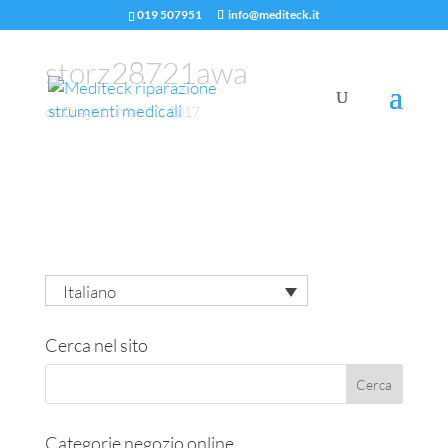
019 507951
info@mediteck.it
storz28721awa
da
Diego1
|
Mar 22, 2017
Italiano
Cerca nel sito
Categorie negozio online