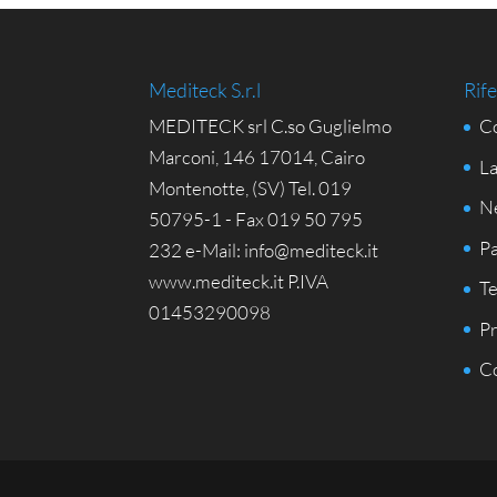
Mediteck S.r.l
Rife
MEDITECK srl C.so Guglielmo
Co
Marconi, 146 17014, Cairo
La
Montenotte, (SV) Tel. 019
N
50795-1 - Fax 019 50 795
Pa
232 e-Mail: info@mediteck.it
www.mediteck.it P.IVA
Te
01453290098
Pr
Co