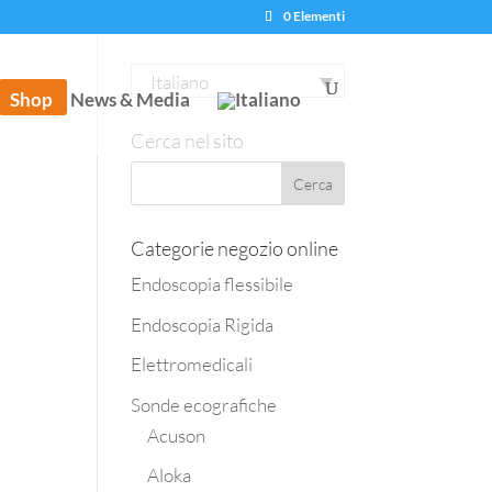
0 Elementi
Italiano
Shop
News & Media
Cerca nel sito
Categorie negozio online
Endoscopia flessibile
Endoscopia Rigida
Elettromedicali
Sonde ecografiche
Acuson
Aloka