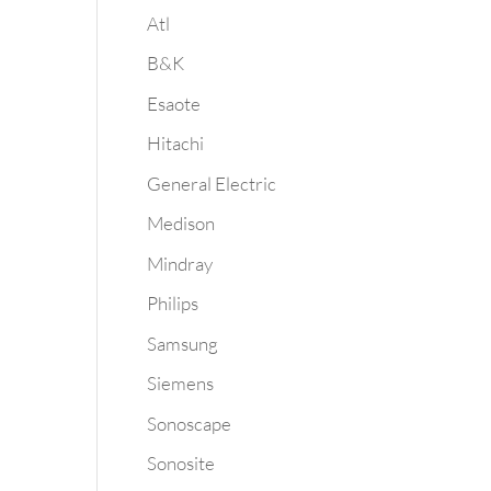
Atl
B&K
Esaote
Hitachi
General Electric
Medison
Mindray
Philips
Samsung
Siemens
Sonoscape
Sonosite