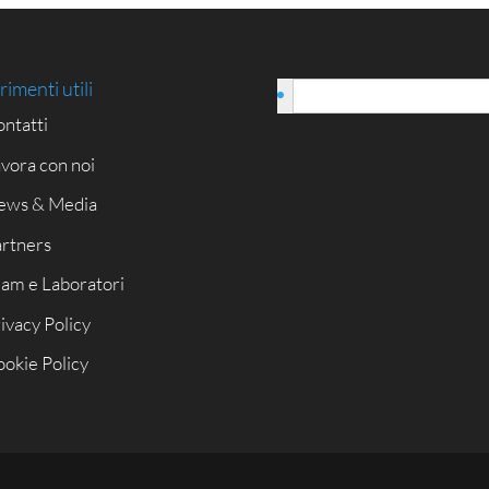
rimenti utili
Italiano
ntatti
vora con noi
ews & Media
rtners
am e Laboratori
ivacy Policy
okie Policy