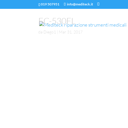
019 507951
info@mediteck.it
EC-530FL
da
Diego1
|
Mar 31, 2017