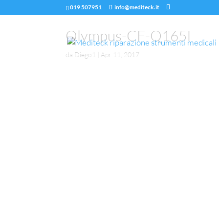
019 507951
info@mediteck.it
Olympus-CF-Q165I
da
Diego1
|
Apr 11, 2017