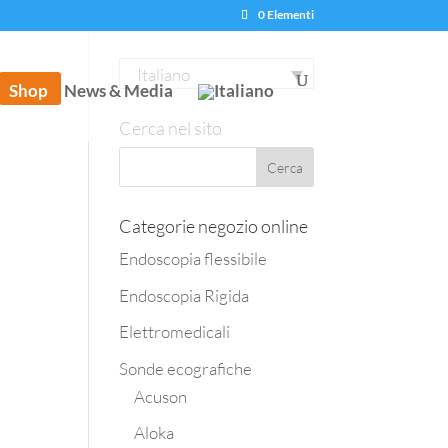
0 Elementi
Italiano
Shop
News & Media
Cerca nel sito
Categorie negozio online
Endoscopia flessibile
Endoscopia Rigida
Elettromedicali
Sonde ecografiche
Acuson
Aloka