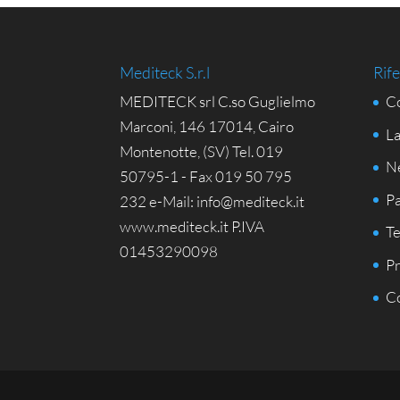
Mediteck S.r.l
Rife
MEDITECK srl C.so Guglielmo
Co
Marconi, 146 17014, Cairo
La
Montenotte, (SV) Tel. 019
N
50795-1 - Fax 019 50 795
Pa
232 e-Mail: info@mediteck.it
www.mediteck.it P.IVA
Te
01453290098
Pr
Co