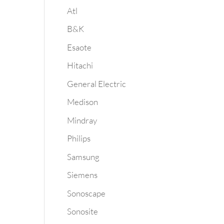
Atl
B&K
Esaote
Hitachi
General Electric
Medison
Mindray
Philips
Samsung
Siemens
Sonoscape
Sonosite