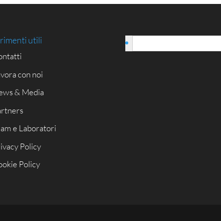
rimenti utili
Italiano
ntatti
vora con noi
ews & Media
rtners
am e Laboratori
ivacy Policy
okie Policy