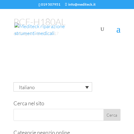
019 507951
info@mediteck.it
PCF-H180AL
da
Diego1
|
Apr 12, 2017
Italiano
Cerca nel sito
Categorie negozio online