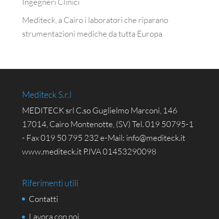
Ingegneri Clinici
Mediteck, a Cairo i laboratori che riparano
strumentazioni mediche da tutta Europa
Mediteck S.r.l
MEDITECK srl C.so Guglielmo Marconi, 146
17014, Cairo Montenotte, (SV) Tel. 019 50795-1
- Fax 019 50 795 232 e-Mail: info@mediteck.it
www.mediteck.it P.IVA 01453290098
Riferimenti utili
Contatti
Lavora con noi