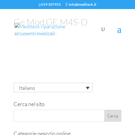
019 507951
info@mediteck.it
Ge Mod.GE M4S-D
da
Diego1
|
Apr 5, 2018
Italiano
Cerca nel sito
Categorie negozio online