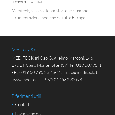
Ingegneri Clinici
Mediteck, a Cairo i laboratori che riparano
strumentazioni mediche da tutta Europa
Mediteck S.r.l
MEDITECK srl C.so Guglielmo Marconi, 146
17014, Cairo Montenotte, (SV) Tel. 019 50795-1
- Fax 019 50 795 232 e-Mail: info@mediteck.it
www.mediteck.it P.IVA 01453290098
Riferimenti utili
Contatti
Lavora con noi