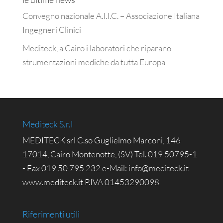
Convegno nazionale A.I.I.C. – Associazione Italiana
Ingegneri Clinici
Mediteck, a Cairo i laboratori che riparano
strumentazioni mediche da tutta Europa
Mediteck S.r.l
MEDITECK srl C.so Guglielmo Marconi, 146
17014, Cairo Montenotte, (SV) Tel. 019 50795-1
- Fax 019 50 795 232 e-Mail: info@mediteck.it
www.mediteck.it P.IVA 01453290098
Riferimenti utili