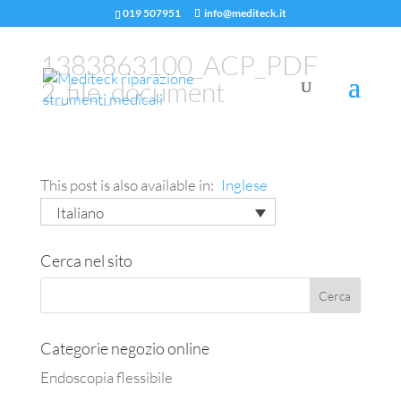
019 507951
info@mediteck.it
1383863100_ACP_PDF
2_file_document
This post is also available in:
Inglese
Italiano
Cerca nel sito
Categorie negozio online
Endoscopia flessibile