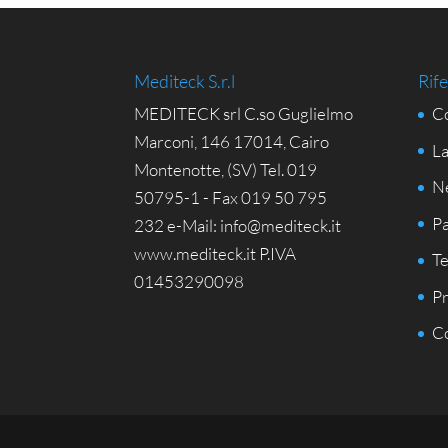
Mediteck S.r.l
Rife
MEDITECK srl C.so Guglielmo
Co
Marconi, 146 17014, Cairo
La
Montenotte, (SV) Tel. 019
N
50795-1 - Fax 019 50 795
Pa
232 e-Mail: info@mediteck.it
www.mediteck.it P.IVA
Te
01453290098
Pr
Co