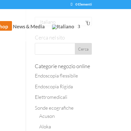
0 Elementi
Italiano
hop
News & Media
Cerca nel sito
Categorie negozio online
Endoscopia flessibile
Endoscopia Rigida
Elettromedicali
Sonde ecografiche
Acuson
Aloka