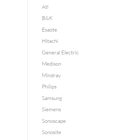
Atl
B&K
Esaote
Hitachi
General Electric
Medison
Mindray
Philips
Samsung
Siemens
Sonoscape
Sonosite