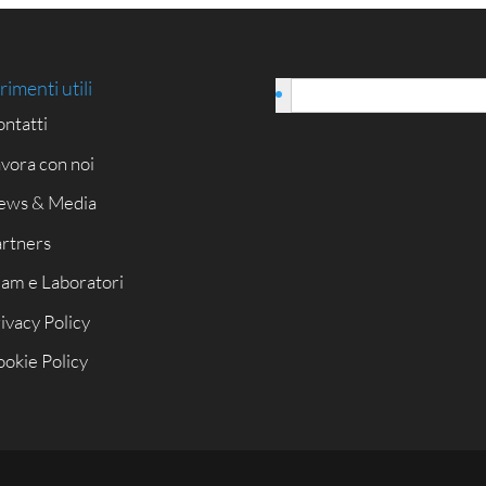
rimenti utili
Italiano
ntatti
vora con noi
ews & Media
rtners
am e Laboratori
ivacy Policy
okie Policy