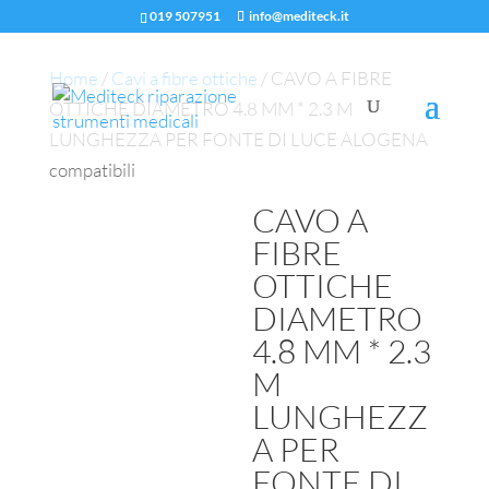
019 507951
info@mediteck.it
Home
/
Cavi a fibre ottiche
/ CAVO A FIBRE
OTTICHE DIAMETRO 4.8 MM * 2.3 M
LUNGHEZZA PER FONTE DI LUCE ALOGENA
compatibili
CAVO A
FIBRE
OTTICHE
DIAMETRO
4.8 MM * 2.3
M
LUNGHEZZ
A PER
FONTE DI