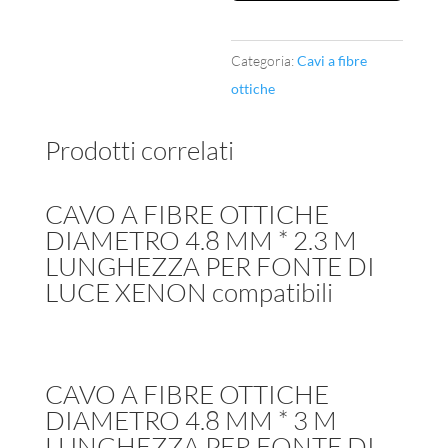
4.8
MM
Categoria:
Cavi a fibre
*
ottiche
2.3
M
Prodotti correlati
LUNGHEZZA
PER
FONTE
CAVO A FIBRE OTTICHE
DI
DIAMETRO 4.8 MM * 2.3 M
LUNGHEZZA PER FONTE DI
LUCE
LUCE XENON compatibili
ALOGENA
compatibili
quantità
CAVO A FIBRE OTTICHE
DIAMETRO 4.8 MM * 3 M
LUNGHEZZA PER FONTE DI