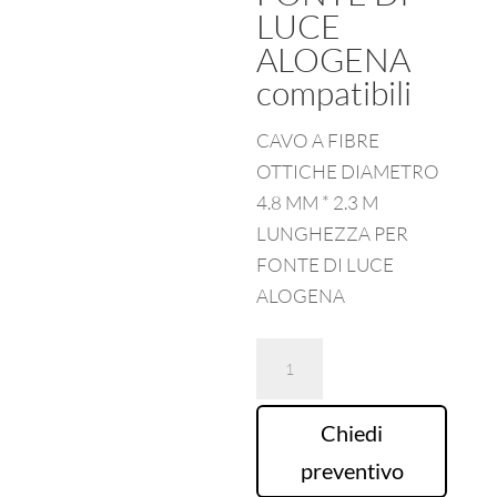
LUCE
ALOGENA
compatibili
CAVO A FIBRE
OTTICHE DIAMETRO
4.8 MM * 2.3 M
LUNGHEZZA PER
FONTE DI LUCE
ALOGENA
CAVO
A
FIBRE
Chiedi
OTTICHE
preventivo
DIAMETRO