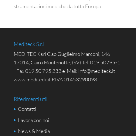
strumentazioni mediche da tutta Europa
Mediteck S.r.l
MEDITECK srl C.so Guglielmo Marconi, 146
17014, Cairo Montenotte, (SV) Tel. 019 50795-1
- Fax 019 50 795 232 e-Mail: info@mediteck.it
www.mediteck.it P.IVA 01453290098
Riferimenti utili
Contatti
Lavora con noi
News & Media