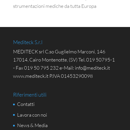
strumentazioni mediche da tutta Europa
Mediteck S.r.l
MEDITECK srl C.so Guglielmo Marconi, 146
17014, Cairo Montenotte, (SV) Tel. 019 50795-1
- Fax 019 50 795 232 e-Mail: info@mediteck.it
www.mediteck.it P.IVA 01453290098
Riferimenti utili
Contatti
Lavora con noi
News & Media