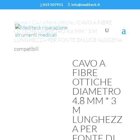
019 507951
info@mediteck.it
Home
/
Cavi a fibre ottiche
/ CAVO A FIBRE
OTTICHE DIAMETRO 4.8 MM * 3 M
LUNGHEZZA PER FONTE DI LUCE ALOGENA
compatibili
CAVO A
FIBRE
OTTICHE
DIAMETRO
4.8 MM * 3
M
LUNGHEZZ
A PER
FONTE DI