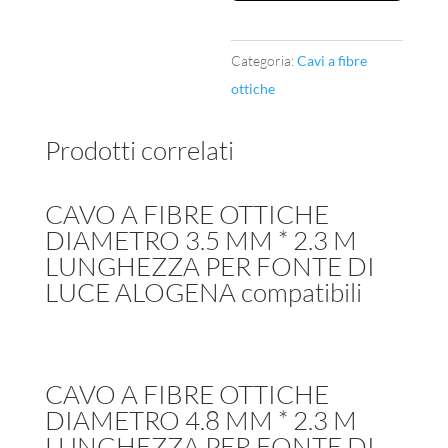
4.8
MM
Categoria:
Cavi a fibre
*
ottiche
3
M
Prodotti correlati
LUNGHEZZA
PER
FONTE
CAVO A FIBRE OTTICHE
DI
DIAMETRO 3.5 MM * 2.3 M
LUNGHEZZA PER FONTE DI
LUCE
LUCE ALOGENA compatibili
ALOGENA
compatibili
quantità
CAVO A FIBRE OTTICHE
DIAMETRO 4.8 MM * 2.3 M
LUNGHEZZA PER FONTE DI