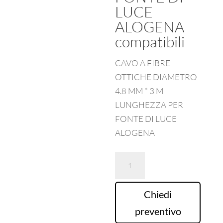
LUCE
ALOGENA
compatibili
CAVO A FIBRE
OTTICHE DIAMETRO
4.8 MM * 3 M
LUNGHEZZA PER
FONTE DI LUCE
ALOGENA
CAVO
A
FIBRE
Chiedi
OTTICHE
preventivo
DIAMETRO