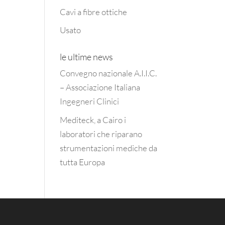
Cavi a fibre ottiche
Usato
le ultime news
Convegno nazionale A.I.I.C.
– Associazione Italiana
Ingegneri Clinici
Mediteck, a Cairo i
laboratori che riparano
strumentazioni mediche da
tutta Europa