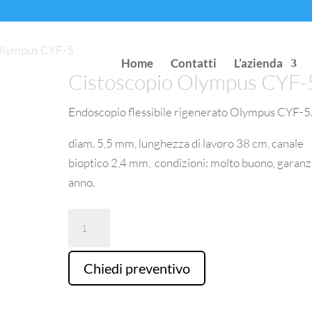
 Olympus CYF-5
Home
Contatti
L’azienda
Cistoscopio Olympus CYF-
Endoscopio flessibile rigenerato Olympus CYF-5
diam. 5,5 mm, lunghezza di lavoro 38 cm, canale
bioptico 2,4 mm, condizioni: molto buono, garanzi
anno.
Cistoscopio
Olympus
CYF-
Chiedi preventivo
5
quantità