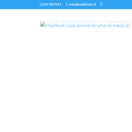
019 507951
info@mediteck.it
Home
/
Endoscopia flessibile
/ Cistoscopio