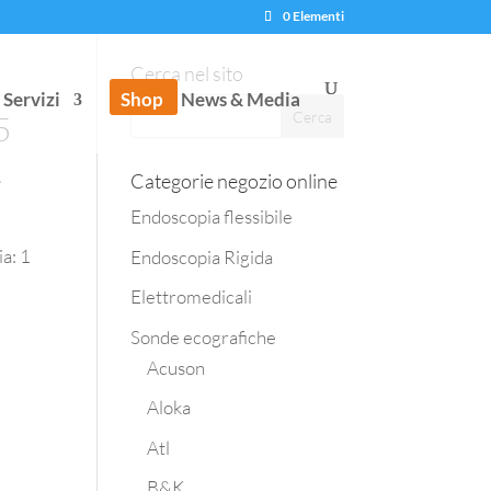
0 Elementi
Cerca nel sito
Servizi
Shop
News & Media
5
.
Categorie negozio online
Endoscopia flessibile
a: 1
Endoscopia Rigida
Elettromedicali
Sonde ecografiche
Acuson
Aloka
Atl
B&K