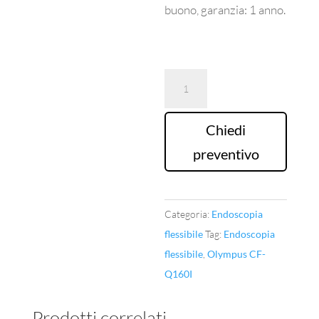
buono, garanzia: 1 anno.
Colonscopio
Olympus
CF-
Chiedi
Q160I
preventivo
quantità
Categoria:
Endoscopia
flessibile
Tag:
Endoscopia
flessibile
,
Olympus CF-
Q160I
Prodotti correlati