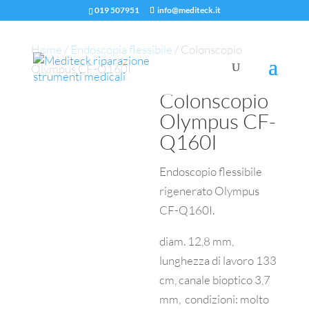
019 507951
info@mediteck.it
Home
/
Endoscopia flessibile
/ Colonscopio
Olympus CF-Q160I
Colonscopio
Olympus CF-
Q160I
Endoscopio flessibile
rigenerato Olympus
CF-Q160I.
diam. 12,8 mm,
lunghezza di lavoro 133
cm, canale bioptico 3,7
mm, condizioni: molto