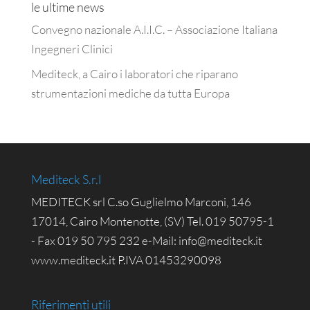
le ultime news
Convegno nazionale A.I.I.C. – Associazione Italiana
Ingegneri Clinici
Mediteck, a Cairo i laboratori che riparano
strumentazioni mediche da tutta Europa
Mediteck S.r.l
MEDITECK srl C.so Guglielmo Marconi, 146
17014, Cairo Montenotte, (SV) Tel. 019 50795-1
- Fax 019 50 795 232 e-Mail: info@mediteck.it
www.mediteck.it P.IVA 01453290098
Riferimenti utili