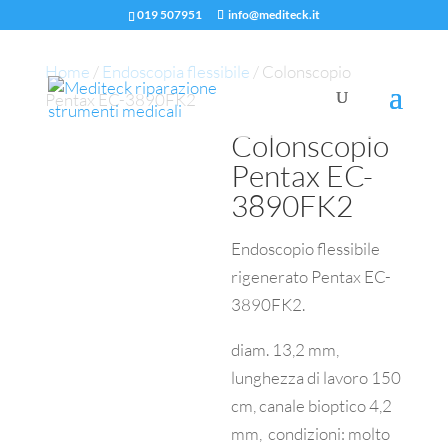
019 507951
info@mediteck.it
Home
/
Endoscopia flessibile
/ Colonscopio
Pentax EC-3890FK2
Colonscopio
Pentax EC-
3890FK2
Endoscopio flessibile
rigenerato Pentax EC-
3890FK2.
diam. 13,2 mm,
lunghezza di lavoro 150
cm, canale bioptico 4,2
mm, condizioni: molto