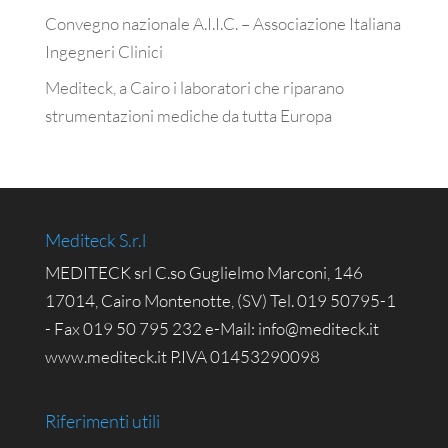
Convegno nazionale A.I.I.C. – Associazione Italiana
Ingegneri Clinici
Mediteck, a Cairo i laboratori che riparano
strumentazioni mediche da tutta Europa
Mediteck S.r.l
MEDITECK srl C.so Guglielmo Marconi, 146
17014, Cairo Montenotte, (SV) Tel. 019 50795-1
- Fax 019 50 795 232 e-Mail: info@mediteck.it
www.mediteck.it P.IVA 01453290098
Riferimenti utili