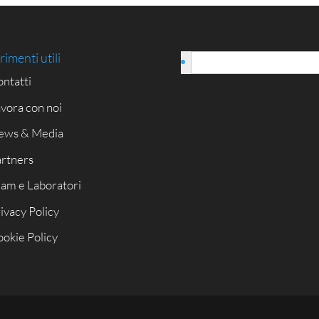
rimenti utili
Italiano
ntatti
vora con noi
ews & Media
rtners
am e Laboratori
ivacy Policy
okie Policy