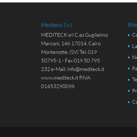
Mediteck S.r.l
Rife
MEDITECK srl C.so Guglielmo
Co
Marconi, 146 17014, Cairo
La
Montenotte, (SV) Tel. 019
N
50795-1 - Fax 019 50 795
Pa
232 e-Mail: info@mediteck.it
www.mediteck.it P.IVA
Te
01453290098
Pr
Co