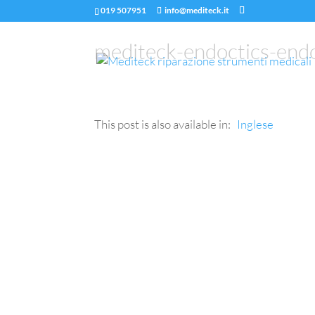
019 507951
info@mediteck.it
mediteck-endoctics-endo
This post is also available in:
Inglese