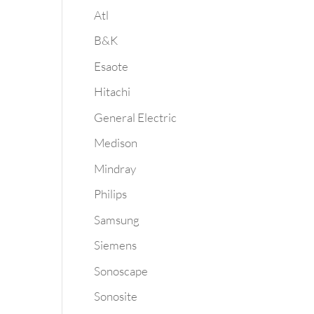
Atl
B&K
Esaote
Hitachi
General Electric
Medison
Mindray
Philips
Samsung
Siemens
Sonoscape
Sonosite