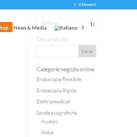
0 Elementi
Italiano
hop
News & Media
Cerca nel sito
Categorie negozio online
Endoscopia flessibile
Endoscopia Rigida
Elettromedicali
Sonde ecografiche
Acuson
Aloka