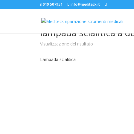
019 507951
info@mediteck.it
Home
/ Prodotti taggati “lampada scialitica a du
lampada scialitica a d
Visualizzazione del risultato
Lampada scialitica