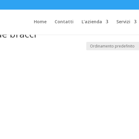
e bracci”
Home
Contatti
L’azienda
Servizi
ue bracci