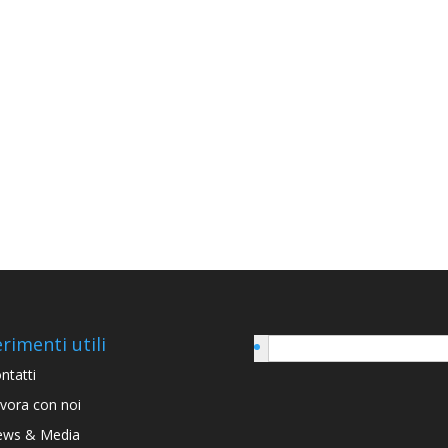
erimenti utili
Italiano
ntatti
vora con noi
ws & Media