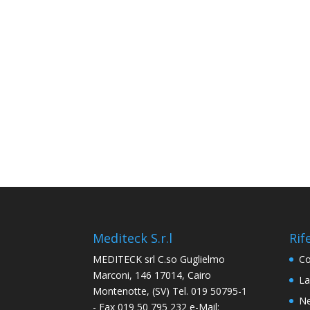
Mediteck S.r.l
Rif
MEDITECK srl C.so Guglielmo
Co
Marconi, 146 17014, Cairo
La
Montenotte, (SV) Tel. 019 50795-1
Ne
- Fax 019 50 795 232 e-Mail: